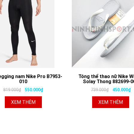
egging nam Nike Pro B7953-
Tông thể thao nữ Nike 
010
Solay Thong 882699-0
819.000₫
550.000₫
739.000₫
450.000₫
XEM THÊM
XEM THÊM