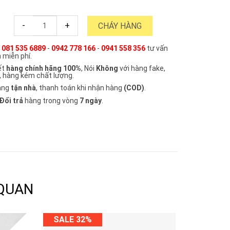
-
+
CHÁY HÀNG
e
081 535 6889
-
0942 778 166
-
0941 558 356
tư vấn
 miễn phí.
ết
hàng chính hãng 100%
, Nói
Không
với hàng fake,
, hàng kém chất lượng.
àng
tận nhà
, thanh toán khi nhận hàng
(COD)
.
Đổi trả
hàng trong vòng
7 ngày
.
 QUAN
SALE 32%