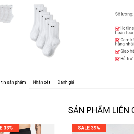
Số lượng:
Hotlin
hoàn toàn
Cam k
hàng nhái
Giao h
Hỗ trợ
 tin sản phẩm
Nhận xét
Đánh giá
SẢN PHẨM LIÊN
E 33%
SALE 39%