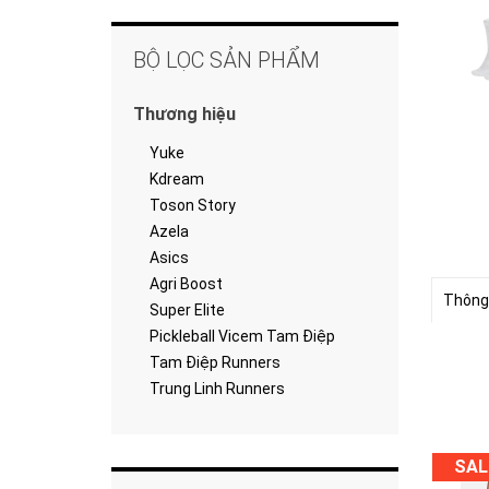
BỘ LỌC SẢN PHẨM
Thương hiệu
Yuke
Kdream
Toson Story
Azela
Asics
Agri Boost
Thông
Super Elite
Pickleball Vicem Tam Điệp
Tam Điệp Runners
Trung Linh Runners
SAL