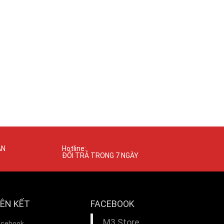
ÁN
Hotline:
ĐỔI TRẢ TRONG 7 NGÀY
IÊN KẾT
FACEBOOK
M3 Store
acebook