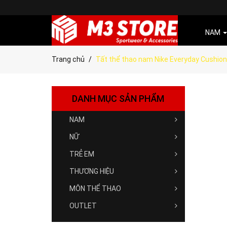
NAM
Trang chủ
Tất thể thao nam Nike Everyday Cushio
DANH MỤC SẢN PHẨM
NAM
NỮ
TRẺ EM
THƯƠNG HIỆU
MÔN THỂ THAO
OUTLET