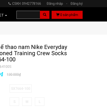
CSKH: 0942778166
Đăng nhập
-
Đăng ký
0
sản phẩm
ET
hể thao nam Nike Everyday
oned Training Crew Socks
64-100
664100S
0₫
130.000₫
SX7664-100
S
M
L