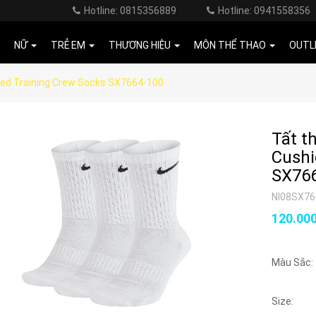
Hotline: 0815356889
Hotline: 0941558356
NỮ
TRẺ EM
THƯƠNG HIỆU
MÔN THỂ THAO
OUTL
ned Training Crew Socks SX7664-100
Tất t
Cushi
SX76
NI08SX7
120.00
Màu Sắc:
Size: