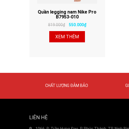
Quần legging nam Nike Pro
B7953-010
819.000₫
550.000₫
XEM THÊM
CHẤT LƯỢNG ĐẢM BẢO
G
LIÊN HỆ
1066, Đ. Trần Hưng Đạo, P. Phúc Thành, TP. Ninh Bì