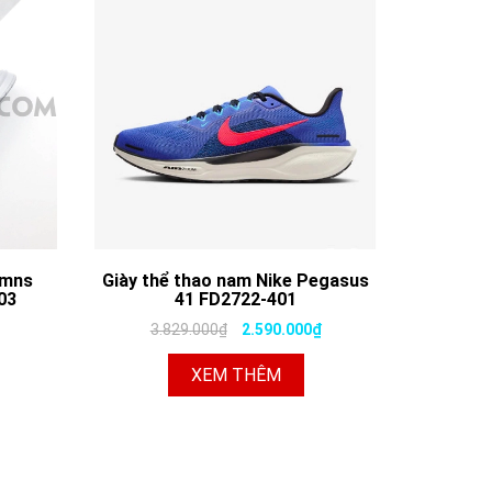
Wmns
Giày thể thao nam Nike Pegasus
03
41 FD2722-401
3.829.000₫
2.590.000₫
XEM THÊM