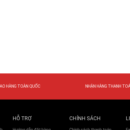
IAO HÀNG TOÀN QUỐC
NHẬN HÀNG THANH TO
HỖ TRỢ
CHÍNH SÁCH
L
nh
Hướng dẫn đặt hàng
Chính sách thanh toán
F