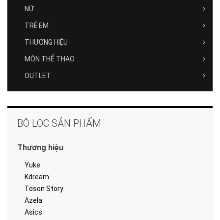
NỮ
TRẺ EM
THƯƠNG HIỆU
MÔN THỂ THAO
OUTLET
BỘ LỌC SẢN PHẨM
Thương hiệu
Yuke
Kdream
Toson Story
Azela
Asics