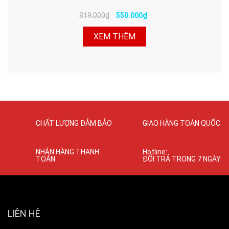
819.000₫
550.000₫
XEM THÊM
CHẤT LƯỢNG ĐẢM BẢO
GIAO HÀNG TOÀN QUỐC
NHẬN HÀNG THANH
Hotline:
TOÁN
ĐỔI TRẢ TRONG 7 NGÀY
LIÊN HỆ