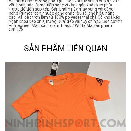
đại đậm chất đường phố. Quai đeo vai tùy chỉnh cho độ vừa
vặn hoàn hảo. Đựng tiền hoặc ví vào ngăn khóa kéo phía
trước để tiện sắp xếp. Sản phẩm này may bằng vải công
nghệ Primegreen, thuộc dòng chất liệu tái chế hiệu năng
cao. Vải dệt trơn làm từ 100% polyester tái chế Có khoá kéo
Ngăn khóa kéo phía trước Quai đeo vai tùy chỉnh 3 Sọc cỡ lớn
Primegreen Màu sản phẩm: Black / White Mã sản phẩm:
GN1928
SẢN PHẨM LIÊN QUAN