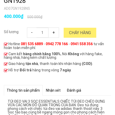
GN1928
AD07GN1928NS
400.000₫
500.000₫
Số lượng:
-
+
CHÁY HÀNG
Hotline
081 535 6889
-
0942 778 166
-
0941 558 356
tư vấn
hoàn toàn miễn phí.
Cam kết
hàng chính hãng 100%
, Nói
Không
với hàng fake,
hàng nhái, hàng kém chất lượng.
Giao hàng
tận nhà
, thanh toán khi nhận hàng
(COD)
.
Hỗ trợ
Đổi trả
hàng trong vòng
7 ngày
.
Thông tin sản phẩm
Nhận xét
Đánh giá
TÚI ĐEO VAI 3 SỌC ESSENTIALS CHIẾC TÚI ĐEO CHÉO ĐỰNG
VỪA CÁC MÓN ĐỒ QUAN TRỌNG CỦA BẠN. Đeo túi đúng
phong cách với chiếc túi đeo vai adidas thanh thoát này. 3
Sọc táo bạo cùng bề ngang mỏng gọn cho phong cách hiện