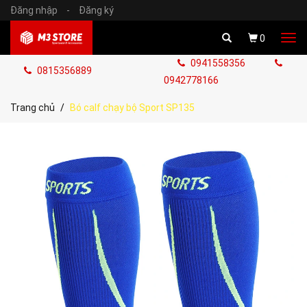
Đăng nhập
-
Đăng ký
Tog
0
navi
0941558356
0815356889
0942778166
Trang chủ
Bó calf chạy bộ Sport SP135