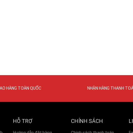
IAO HÀNG TOÀN QUỐC
NHẬN HÀNG THANH TO
HỖ TRỢ
CHÍNH SÁCH
L
nh
Hướng dẫn đặt hàng
Chính sách thanh toán
F