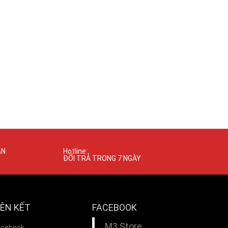
ÁN
Hotline:
ĐỔI TRẢ TRONG 7 NGÀY
IÊN KẾT
FACEBOOK
M3 Store
acebook