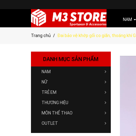
NAM
Trang chủ
Đai bảo vệ khớp gối co giãn, thoáng khí 
DANH MỤC SẢN PHẨM
NAM
NỮ
TRẺ EM
THƯƠNG HIỆU
MÔN THỂ THAO
OUTLET