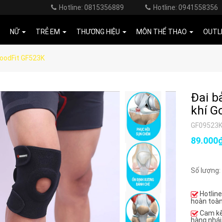
Hotline: 0815356889
Hotline: 0941558356
NỮ
TRẺ EM
THƯƠNG HIỆU
MÔN THỂ THAO
OUTL
GoodFit GF523K
Đai b
khí G
GF09523
89.000
Số lượng:
Hotlin
hoàn toàn
Cam k
hàng nhái