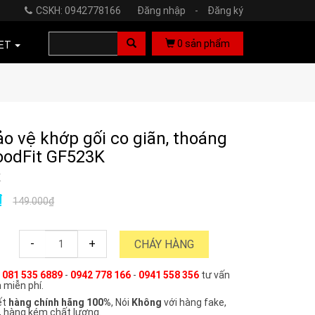
CSKH: 0942778166
Đăng nhập
-
Đăng ký
0
sản phẩm
ET
ảo vệ khớp gối co giãn, thoáng
oodFit GF523K
K
₫
149.000₫
-
+
CHÁY HÀNG
e
081 535 6889
-
0942 778 166
-
0941 558 356
tư vấn
 miễn phí.
ết
hàng chính hãng 100%
, Nói
Không
với hàng fake,
, hàng kém chất lượng.