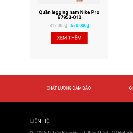
Quần legging nam Nike Pro
B7953-010
819.000₫
550.000₫
XEM THÊM
CHẤT LƯỢNG ĐẢM BẢO
G
LIÊN HỆ
1066, Đ. Trần Hưng Đạo, P. Phúc Thành, TP. Ninh Bì