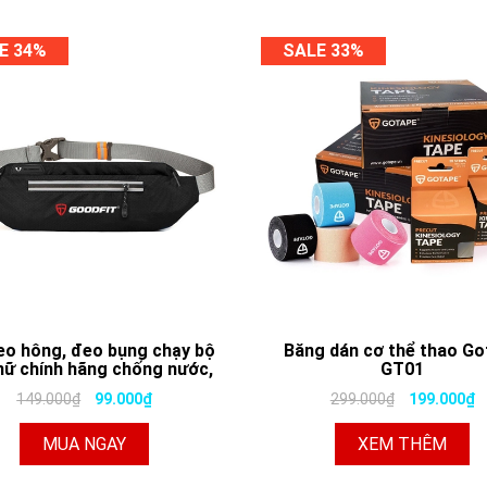
E 34%
SALE 33%
eo hông, đeo bụng chạy bộ
Băng dán cơ thể thao Go
nữ chính hãng chống nước,
GT01
n quang GoodFit GF118RB
149.000₫
99.000₫
299.000₫
199.000₫
MUA NGAY
XEM THÊM