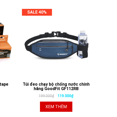
SALE 40%
tape
Túi đeo chạy bộ chống nước chính
hãng GoodFit GF112RB
199.000₫
119.000₫
XEM THÊM