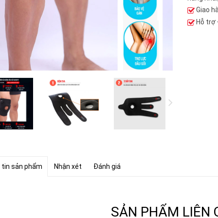
Giao h
Hỗ trợ
 tin sản phẩm
Nhận xét
Đánh giá
SẢN PHẨM LIÊN