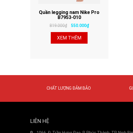
Quần legging nam Nike Pro
B7953-010
819.000₫
550.000₫
XEM THÊM
CHẤT LƯỢNG ĐẢM BẢO
G
LIÊN HỆ
1066, Đ. Trần Hưng Đạo, P. Phúc Thành, TP. Ninh Bì