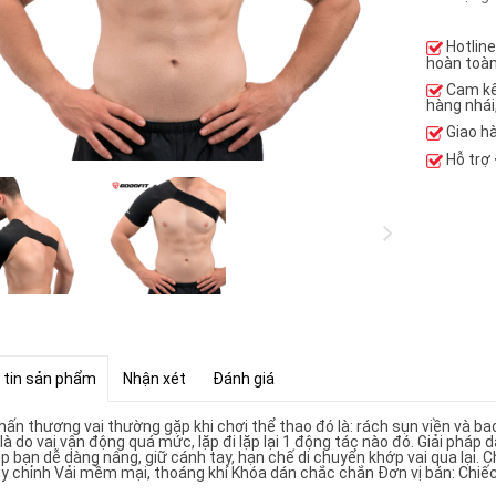
Hotlin
hoàn toàn
Cam k
hàng nhái
Giao h
Hỗ trợ
 tin sản phẩm
Nhận xét
Đánh giá
hấn thương vai thường gặp khi chơi thể thao đó là: rách sụn viền và ba
là do vai vận động quá mức, lặp đi lặp lại 1 động tác nào đó. Giải pháp
p bạn dễ dàng nâng, giữ cánh tay, hạn chế di chuyển khớp vai qua lại. Ch
ùy chỉnh Vải mềm mại, thoáng khí Khóa dán chắc chắn Đơn vị bán: Chiế