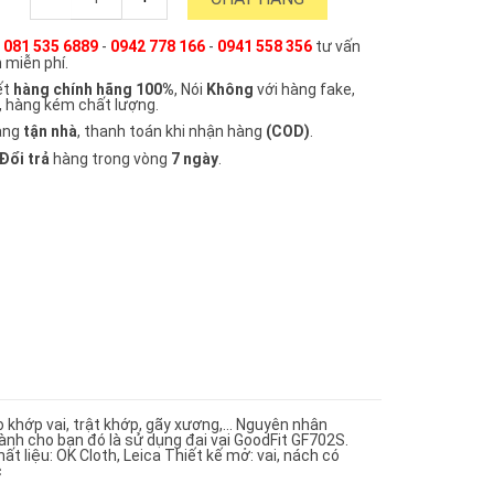
e
081 535 6889
-
0942 778 166
-
0941 558 356
tư vấn
 miễn phí.
ết
hàng chính hãng 100%
, Nói
Không
với hàng fake,
, hàng kém chất lượng.
àng
tận nhà
, thanh toán khi nhận hàng
(COD)
.
Đổi trả
hàng trong vòng
7 ngày
.
o khớp vai, trật khớp, gãy xương,… Nguyên nhân
 dành cho bạn đó là sử dụng đai vai GoodFit GF702S.
ất liệu: OK Cloth, Leica Thiết kế mở: vai, nách có
c