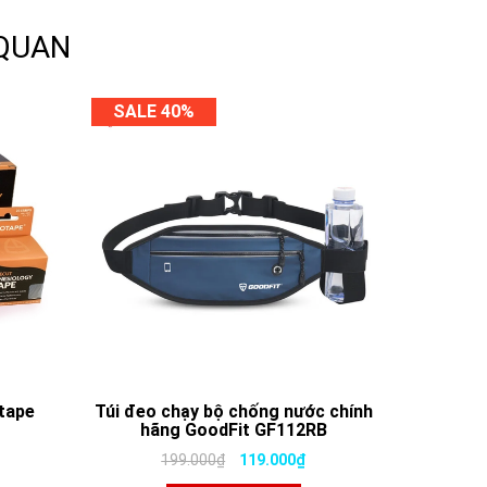
 QUAN
SALE 40%
tape
Túi đeo chạy bộ chống nước chính
hãng GoodFit GF112RB
199.000₫
119.000₫