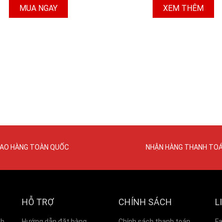
MUA NGAY
XEM THÊM
IAO HÀNG TOÀN QUỐC
NHẬN HÀNG THANH TO
HỖ TRỢ
CHÍNH SÁCH
L
nh
Hướng dẫn đặt hàng
Chính sách thanh toán
F