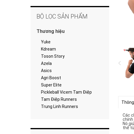
BỘ LỌC SẢN PHẨM
Thương hiệu
Yuke
Kdream
Toson Story
Azela
Asics
Agri Boost
Super Elite
Pickleball Vicem Tam Điệp
Tam Điệp Runners
Thông
Trung Linh Runners
Các c
chính 
Nó giú
thể t