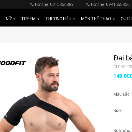
Hotline: 0815356889
Hotline: 0941558356
NỮ
TRẺ EM
THƯƠNG HIỆU
MÔN THỂ THAO
OUTL
Đai b
GF09GF7
149.00
Màu sắc:
Size:
Số lượng: