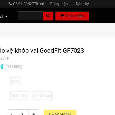
CSKH: 0942778166
Đăng nhập
-
Đăng ký
0
sản phẩm
ET
ảo vệ khớp vai GoodFit GF702S
02STR
0₫
199.000₫
ĐEN
BÊN TRÁI
BÊN PHẢI
-
+
CHÁY HÀNG