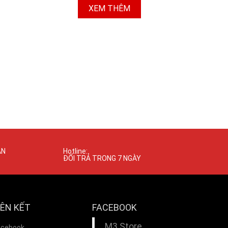
XEM THÊM
ÁN
Hotline:
ĐỔI TRẢ TRONG 7 NGÀY
IÊN KẾT
FACEBOOK
M3 Store
acebook