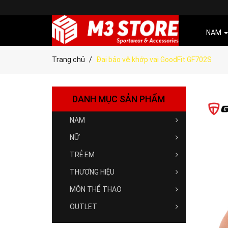
NAM
Trang chủ
Đai bảo vệ khớp vai GoodFit GF702S
DANH MỤC SẢN PHẨM
NAM
NỮ
TRẺ EM
THƯƠNG HIỆU
MÔN THỂ THAO
OUTLET