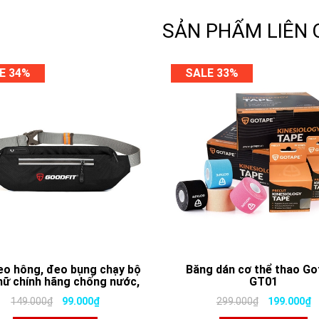
SẢN PHẨM LIÊN
E 34%
SALE 33%
eo hông, đeo bụng chạy bộ
Băng dán cơ thể thao Go
nữ chính hãng chống nước,
GT01
n quang GoodFit GF118RB
149.000₫
99.000₫
299.000₫
199.000₫