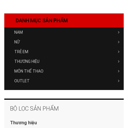
DANH MỤC SẢN PHẨM
NAM
NỮ
TRẺ EM
THƯƠNG HIỆU
MÔN THỂ THAO
OUTLET
BỘ LỌC SẢN PHẨM
Thương hiệu