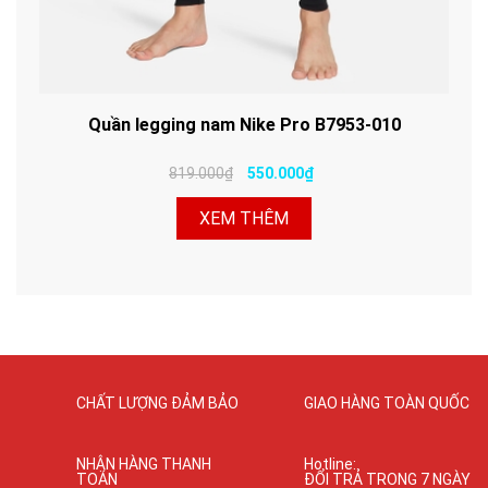
Quần legging nam Nike Pro B7953-010
819.000₫
550.000₫
XEM THÊM
CHẤT LƯỢNG ĐẢM BẢO
GIAO HÀNG TOÀN QUỐC
NHẬN HÀNG THANH
Hotline:
TOÁN
ĐỔI TRẢ TRONG 7 NGÀY