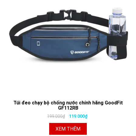
Túi đeo chạy bộ chống nước chính hãng GoodFit
GF112RB
199.000₫
119.000₫
XEM THÊM