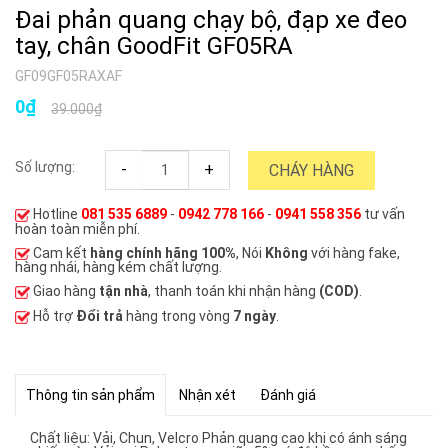
Đai phản quang chạy bộ, đạp xe đeo
tay, chân GoodFit GF05RA
GF09GF05RAXAF
0₫
39.000₫
Số lượng:
-
+
CHÁY HÀNG
Hotline
081 535 6889
-
0942 778 166
-
0941 558 356
tư vấn
hoàn toàn miễn phí.
Cam kết
hàng chính hãng 100%
, Nói
Không
với hàng fake,
hàng nhái, hàng kém chất lượng.
Giao hàng
tận nhà
, thanh toán khi nhận hàng
(COD)
.
Hỗ trợ
Đổi trả
hàng trong vòng
7 ngày
.
Thông tin sản phẩm
Nhận xét
Đánh giá
Chất liệu: Vải, Chun, Velcro Phản quang cao khi có ánh sáng