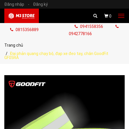
Đăng nhập
-
Đăng ký
Tog
0
navi
0941558356
0815356889
0942778166
Trang chủ
Đai phản quang chạy bộ, đạp xe đeo tay, chân GoodFit
GF05RA