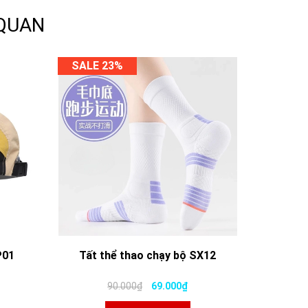
 QUAN
SALE 23%
P01
Tất thể thao chạy bộ SX12
90.000₫
69.000₫