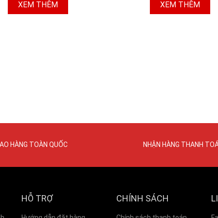
XEM THÊM
XEM THÊM
IAO HÀNG TOÀN QUỐC
NHẬN HÀNG THANH TO
HỖ TRỢ
CHÍNH SÁCH
L
nh
Hướng dẫn đặt hàng
Chính sách thanh toán
F