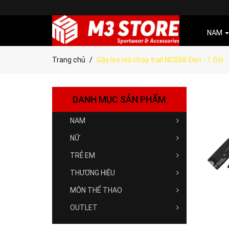
NAM
Trang chủ
Gậy leo núi chạy trail NCS88 Đen - 1 Đôi
DANH MỤC SẢN PHẨM
NAM
NỮ
TRẺ EM
THƯƠNG HIỆU
MÔN THỂ THAO
OUTLET