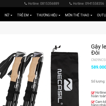
Hotline: 0815356889
Hotline: 0941558356
NỮ
TRẺ EM
THƯƠNG HIỆU
MÔN THỂ THAO
OUTL
Gậy l
Đôi
CN09NCS
589.00
Số lượng:
Hotlin
hoàn toàn
Cam k
hàng nhái