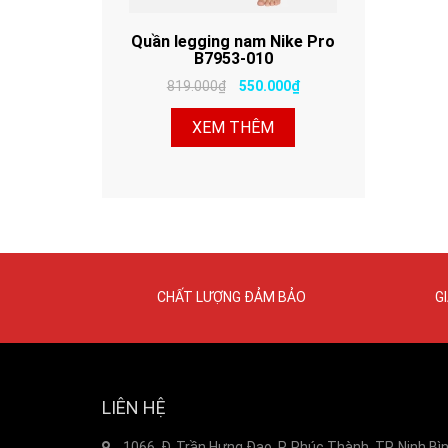
Quần legging nam Nike Pro
B7953-010
819.000₫
550.000₫
XEM THÊM
CHẤT LƯỢNG ĐẢM BẢO
G
LIÊN HỆ
1066, Đ. Trần Hưng Đạo, P. Phúc Thành, TP. Ninh Bì