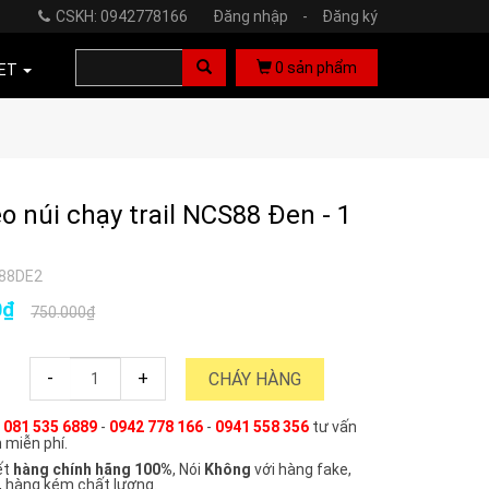
CSKH: 0942778166
Đăng nhập
-
Đăng ký
0
sản phẩm
ET
eo núi chạy trail NCS88 Đen - 1
88DE2
0₫
750.000₫
-
+
CHÁY HÀNG
e
081 535 6889
-
0942 778 166
-
0941 558 356
tư vấn
 miễn phí.
ết
hàng chính hãng 100%
, Nói
Không
với hàng fake,
, hàng kém chất lượng.