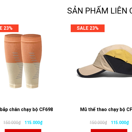
SẢN PHẨM LIÊN
E 23%
SALE 23%
 bắp chân chạy bộ CF698
Mũ thể thao chạy bộ C
150.000₫
115.000₫
150.000₫
115.000₫