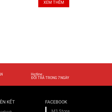
XEM THÊM
ÁN
Hotline:
ĐỔI TRẢ TRONG 7 NGÀY
IÊN KẾT
FACEBOOK
M3 Store
acebook