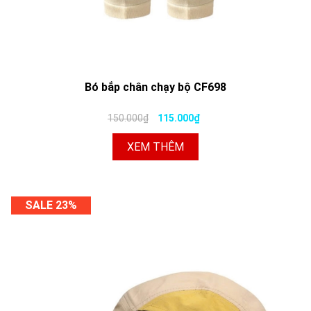
Bó bắp chân chạy bộ CF698
150.000₫
115.000₫
XEM THÊM
SALE 23%