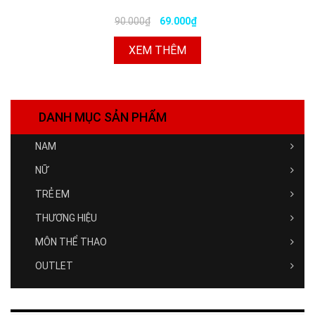
90.000₫
69.000₫
XEM THÊM
DANH MỤC SẢN PHẨM
NAM
NỮ
TRẺ EM
THƯƠNG HIỆU
MÔN THỂ THAO
OUTLET