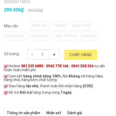
CN09XS1149DG
299.000₫
420.000₫
ĐEN GHI
TRẮNG
XANH TÍM
Màu sắc:
ĐEN XANH
TRẮNG ĐỎ
ĐEN TRẮNG
ĐEN ĐỎ
Số lượng:
-
+
CHÁY HÀNG
Hotline
081 535 6889
-
0942 778 166
-
0941 558 356
tư vấn
hoàn toàn miễn phí.
Cam kết
hàng chính hãng 100%
, Nói
Không
với hàng fake,
hàng nhái, hàng kém chất lượng.
Giao hàng
tận nhà
, thanh toán khi nhận hàng
(COD)
.
Hỗ trợ
Đổi trả
hàng trong vòng
7 ngày
.
Thông tin sản phẩm
Nhận xét
Đánh giá