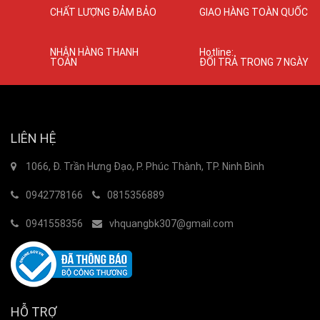
CHẤT LƯỢNG ĐẢM BẢO
GIAO HÀNG TOÀN QUỐC
NHẬN HÀNG THANH
Hotline:
TOÁN
ĐỔI TRẢ TRONG 7 NGÀY
LIÊN HỆ
1066, Đ. Trần Hưng Đạo, P. Phúc Thành, TP. Ninh Bình
0942778166
0815356889
0941558356
vhquangbk307@gmail.com
HỖ TRỢ