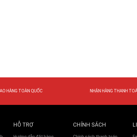
IAO HÀNG TOÀN QUỐC
NHẬN HÀNG THANH TO
HỖ TRỢ
CHÍNH SÁCH
L
nh
Hướng dẫn đặt hàng
Chính sách thanh toán
F