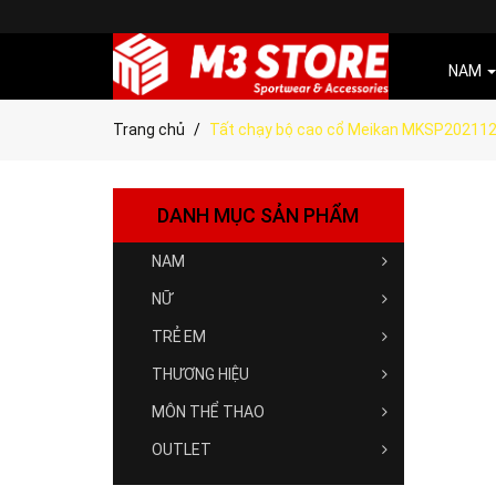
NAM
Trang chủ
Tất chạy bộ cao cổ Meikan MKSP20211
DANH MỤC SẢN PHẨM
NAM
NỮ
TRẺ EM
THƯƠNG HIỆU
MÔN THỂ THAO
OUTLET