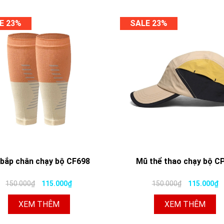
E 23%
SALE 23%
 bắp chân chạy bộ CF698
Mũ thể thao chạy bộ C
150.000₫
115.000₫
150.000₫
115.000₫
XEM THÊM
XEM THÊM