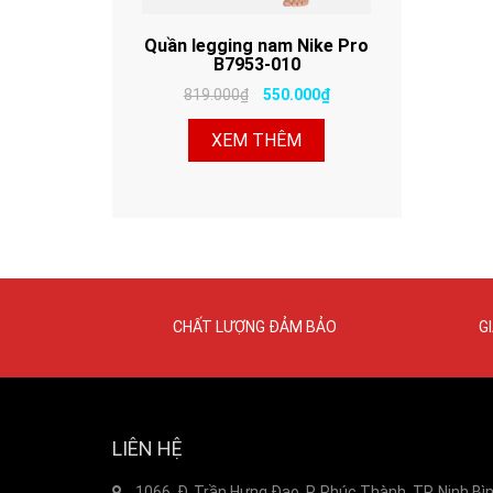
Quần legging nam Nike Pro
B7953-010
819.000₫
550.000₫
XEM THÊM
CHẤT LƯỢNG ĐẢM BẢO
G
LIÊN HỆ
1066, Đ. Trần Hưng Đạo, P. Phúc Thành, TP. Ninh Bì