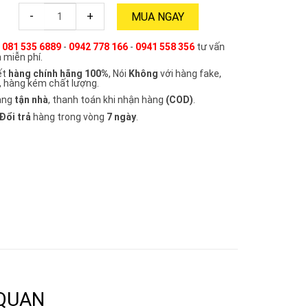
-
+
MUA NGAY
e
081 535 6889
-
0942 778 166
-
0941 558 356
tư vấn
 miễn phí.
ết
hàng chính hãng 100%
, Nói
Không
với hàng fake,
, hàng kém chất lượng.
àng
tận nhà
, thanh toán khi nhận hàng
(COD)
.
Đổi trả
hàng trong vòng
7 ngày
.
 QUAN