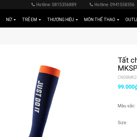
Hotline: 0815356889
Hotline: 0941558356
NỮ
TRẺ EM
THƯƠNG HIỆU
MÔN THỂ THAO
OUTL
2
Tất c
MKSP
CN08MK2
99.000
Màu sắc:
Size: