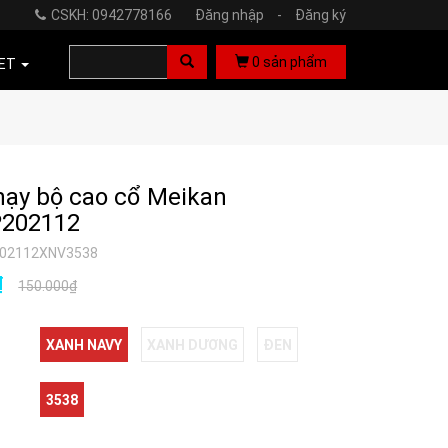
CSKH: 0942778166
Đăng nhập
-
Đăng ký
0
sản phẩm
ET
hạy bộ cao cổ Meikan
202112
02112XNV3538
₫
150.000₫
XANH NAVY
XANH DƯƠNG
ĐEN
3538