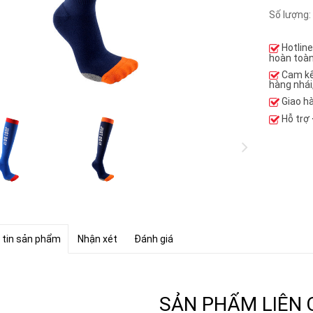
Số lượng:
Hotlin
hoàn toàn
Cam k
hàng nhái
Giao h
Hỗ trợ
 tin sản phẩm
Nhận xét
Đánh giá
SẢN PHẨM LIÊN