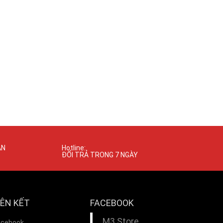
ÁN
Hotline:
ĐỔI TRẢ TRONG 7 NGÀY
IÊN KẾT
FACEBOOK
M3 Store
acebook