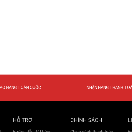
IAO HÀNG TOÀN QUỐC
NHẬN HÀNG THANH TO
HỖ TRỢ
CHÍNH SÁCH
L
nh
Hướng dẫn đặt hàng
Chính sách thanh toán
F