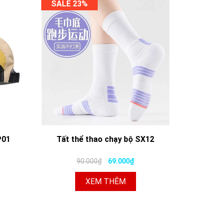
SALE 23%
P01
Tất thể thao chạy bộ SX12
90.000₫
69.000₫
XEM THÊM