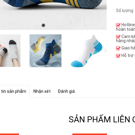
Số lượng:
Hotlin
hoàn toàn
Cam k
hàng nhái
Giao h
Hỗ trợ
 tin sản phẩm
Nhận xét
Đánh giá
SẢN PHẨM LIÊN