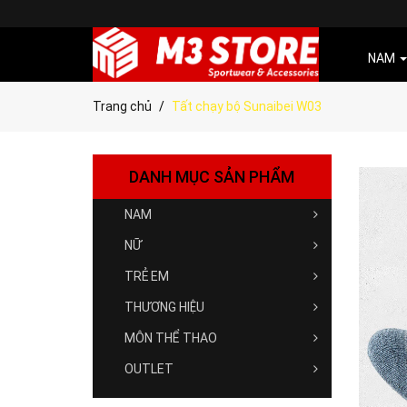
NAM
Trang chủ
Tất chạy bộ Sunaibei W03
DANH MỤC SẢN PHẨM
NAM
NỮ
TRẺ EM
THƯƠNG HIỆU
MÔN THỂ THAO
OUTLET