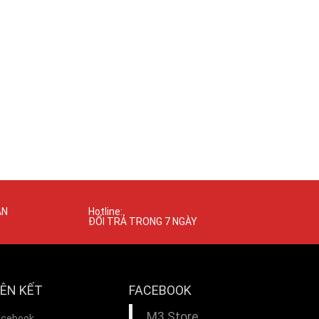
ÁN
Hotline:
ĐỔI TRẢ TRONG 7 NGÀY
IÊN KẾT
FACEBOOK
M3 Store
acebook