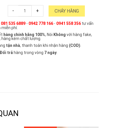
-
+
CHÁY HÀNG
e
081 535 6889
-
0942 778 166
-
0941 558 356
tư vấn
 miễn phí.
ết
hàng chính hãng 100%
, Nói
Không
với hàng fake,
, hàng kém chất lượng.
àng
tận nhà
, thanh toán khi nhận hàng
(COD)
.
Đổi trả
hàng trong vòng
7 ngày
.
 QUAN