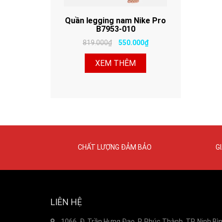
Quần legging nam Nike Pro
B7953-010
819.000₫
550.000₫
XEM THÊM
CHẤT LƯỢNG ĐẢM BẢO
G
LIÊN HỆ
1066, Đ. Trần Hưng Đạo, P. Phúc Thành, TP. Ninh Bì