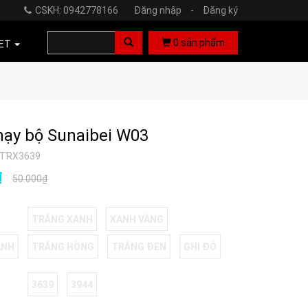
CSKH: 0942778166
Đăng nhập
-
Đăng ký
0
sản phẩm
ET
hạy bộ Sunaibei W03
TRX3639
₫
50.000₫
TRẮNG XANH
XANH VÀNG
ANH
TRẮNG HỒNG
TRẮNG ĐEN
GHI ĐỎ
3639
3944