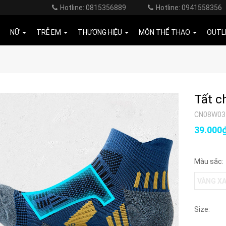
Hotline: 0815356889
Hotline: 0941558356
NỮ
TRẺ EM
THƯƠNG HIỆU
MÔN THỂ THAO
OUTL
Tất c
CN08W03
39.000
Màu sắc:
VÀNG X
Size: