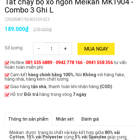
Tất chạy bộ xỏ ngón Meikan MK1904 -
Combo 3 Ghi L
CN08MK1904GH39423
189.000₫
270.000₫
Số lượng:
-
+
MUA NGAY
Hotline
081 535 6889
-
0942 778 166
-
0941 558 356
tư vấn
hoàn toàn miễn phí.
Cam kết
hàng chính hãng 100%
, Nói
Không
với hàng fake,
hàng nhái, hàng kém chất lượng.
Giao hàng
tận nhà
, thanh toán khi nhận hàng
(COD)
.
Hỗ trợ
Đổi trả
hàng trong vòng
7 ngày
.
Thông tin sản phẩm
Nhận xét
Đánh giá
Meikan được trang bị chất vải kép kết hợp giữa
80% vải
Cotton
,
15% vải Polyester
cùng
5% vải Spandex
giúp cung