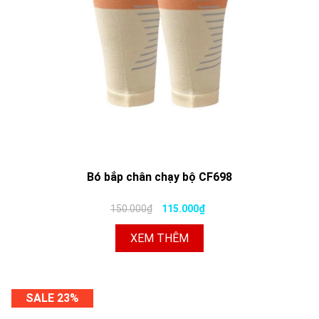
Bó bắp chân chạy bộ CF698
150.000₫
115.000₫
XEM THÊM
SALE 23%