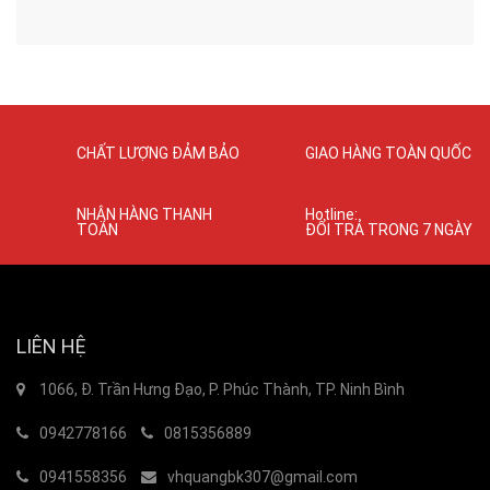
CHẤT LƯỢNG ĐẢM BẢO
GIAO HÀNG TOÀN QUỐC
NHẬN HÀNG THANH
Hotline:
TOÁN
ĐỔI TRẢ TRONG 7 NGÀY
LIÊN HỆ
1066, Đ. Trần Hưng Đạo, P. Phúc Thành, TP. Ninh Bình
0942778166
0815356889
0941558356
vhquangbk307@gmail.com