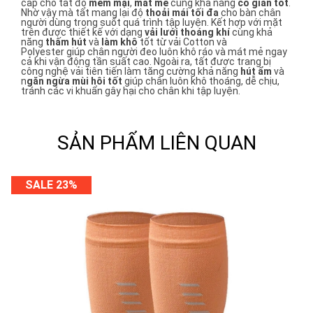
cấp cho tất độ
mềm mại
,
mát mẻ
cùng khả năng
co giãn tốt
.
Nhờ vậy mà tất mang lại độ
thoải mái tối đa
cho bàn chân
người dùng trong suốt quá trình tập luyện. Kết hợp với mặt
trên được thiết kế với dạng
vải lưới thoáng khí
cùng khả
năng
thấm hút
và
làm khô
tốt từ vải Cotton và
Polyester giúp chân người đeo luôn khô ráo và mát mẻ ngay
cả khi vận động tần suất cao. Ngoài ra, tất được trang bị
công nghệ vải tiên tiến làm tăng cường khả năng
hút ẩm
và
n
găn ngừa mùi hôi tốt
giúp chân luôn khô thoáng, dễ chịu,
tránh các vi khuẩn gây hại cho chân khi tập luyện.
SẢN PHẨM LIÊN QUAN
SALE 23%