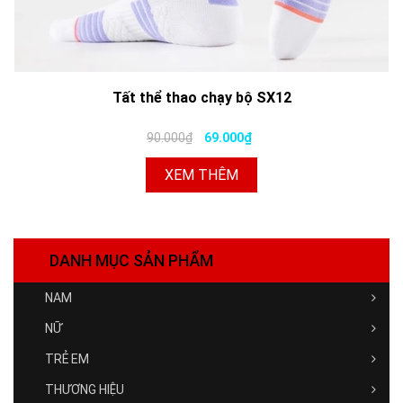
Tất thể thao chạy bộ SX12
90.000₫
69.000₫
XEM THÊM
DANH MỤC SẢN PHẨM
NAM
NỮ
TRẺ EM
THƯƠNG HIỆU