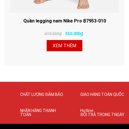
Quần legging nam Nike Pro B7953-010
819.000₫
550.000₫
XEM THÊM
CHẤT LƯỢNG ĐẢM BẢO
GIAO HÀNG TOÀN QUỐC
NHẬN HÀNG THANH
Hotline:
TOÁN
ĐỔI TRẢ TRONG 7 NGÀY