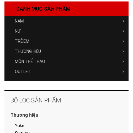
DANH MỤC SẢN PHẨM
NAM
NỮ
TRẺ EM
THƯƠNG HIỆU
MÔN THỂ THAO
OUTLET
BỘ LỌC SẢN PHẨM
Thương hiệu
Yuke
Kdream