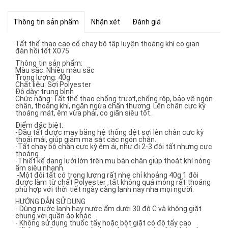
Thông tin sản phẩm
Nhận xét
Đánh giá
Tất thể thao cao cổ chạy bộ tập luyện thoáng khí co gian
đàn hồi tốt X075
Thông tin sản phẩm:
Màu sắc: Nhiều màu sắc
Trọng lượng: 40g
Chất liệu: Sợi Polyester
Độ dày: trung bình
Chức năng: Tất thể thao chống trượt,chống rộp, bảo vệ ngón
chân, thoáng khí, ngăn ngừa chấn thương. Lên chân cực kỳ
thoáng mát, êm vừa phải, co giãn siêu tốt.
Điểm đặc biệt:
-Đầu tất được may bằng hệ thống dệt sợi lên chân cực kỳ
thoải mái, giúp giảm ma sát các ngón chân.
-Tất chạy bộ chân cực kỳ êm ái, như đi 2-3 đôi tất nhưng cực
thoáng.
-Thiết kế dạng lưới lớn trên mu bàn chân giúp thoát khí nóng
ẩm siêu nhanh.
-Một đôi tất có trọng lượng rất nhẹ chỉ khoảng 40g 1 đôi
được làm từ chất Polyester ,tất không quá mỏng rất thoáng
phù hợp với thời tiết ngày càng lạnh này nha mọi người.
HƯỚNG DẪN SỬ DỤNG
- Dùng nước lạnh hay nước ấm dưới 30 độ C và không giặt
chung với quần áo khác
- Không sử dụng thuốc tẩy hoặc bột giặt có độ tẩy cao