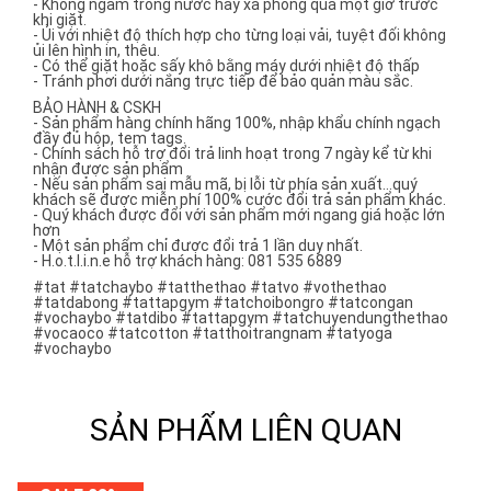
- Không ngâm trong nước hay xà phòng quá một giờ trước
khi giặt.
- Ủi với nhiệt độ thích hợp cho từng loại vải, tuyệt đối không
ủi lên hình in, thêu.
- Có thể giặt hoặc sấy khô bằng máy dưới nhiệt độ thấp
- Tránh phơi dưới nắng trực tiếp để bảo quản màu sắc.
BẢO HÀNH & CSKH
- Sản phẩm hàng chính hãng 100%, nhập khẩu chính ngạch
đầy đủ hộp, tem tags.
- Chính sách hỗ trợ đổi trả linh hoạt trong 7 ngày kể từ khi
nhận được sản phẩm
- Nếu sản phẩm sai mẫu mã, bị lỗi từ phía sản xuất...quý
khách sẽ được miễn phí 100% cước đổi trả sản phẩm khác.
- Quý khách được đổi với sản phẩm mới ngang giá hoặc lớn
hơn
- Một sản phẩm chỉ được đổi trả 1 lần duy nhất.
- H.o.t.l.i.n.e hỗ trợ khách hàng: 081 535 6889
#tat #tatchaybo #tatthethao #tatvo #vothethao
#tatdabong #tattapgym #tatchoibongro #tatcongan
#vochaybo #tatdibo #tattapgym #tatchuyendungthethao
#vocaoco #tatcotton #tatthoitrangnam #tatyoga
#vochaybo
SẢN PHẨM LIÊN QUAN