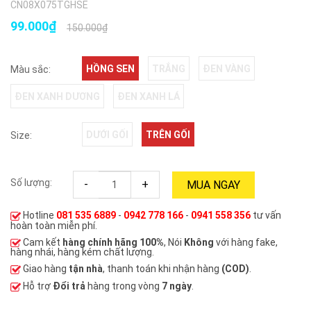
CN08X075TGHSE
99.000₫
150.000₫
HỒNG SEN
TRẮNG
ĐEN VÀNG
Màu sắc:
ĐEN XANH DƯƠNG
ĐEN XANH LÁ
DƯỚI GỐI
TRÊN GỐI
Size:
Số lượng:
-
+
MUA NGAY
Hotline
081 535 6889
-
0942 778 166
-
0941 558 356
tư vấn
hoàn toàn miễn phí.
Cam kết
hàng chính hãng 100%
, Nói
Không
với hàng fake,
hàng nhái, hàng kém chất lượng.
Giao hàng
tận nhà
, thanh toán khi nhận hàng
(COD)
.
Hỗ trợ
Đổi trả
hàng trong vòng
7 ngày
.