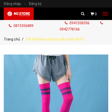
Đăng nhập
-
Đăng ký
Tog
0
navi
0941558356
0815356889
0942778166
Trang chủ
Tất thể thao chạy bộ bắp chân X075