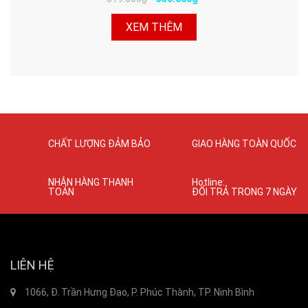
XEM THÊM
CHẤT LƯỢNG ĐẢM BẢO
GIAO HÀNG TOÀN QUỐC
NHẬN HÀNG THANH
Hotline:
TOÁN
ĐỔI TRẢ TRONG 7 NGÀY
LIÊN HỆ
1066, Đ. Trần Hưng Đạo, P. Phúc Thành, TP. Ninh Bình