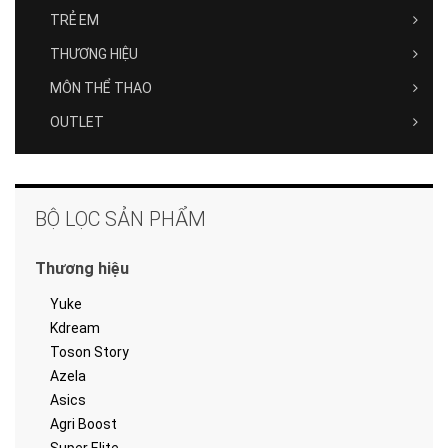
TRẺ EM
THƯƠNG HIỆU
MÔN THỂ THAO
OUTLET
BỘ LỌC SẢN PHẨM
Thương hiệu
Yuke
Kdream
Toson Story
Azela
Asics
Agri Boost