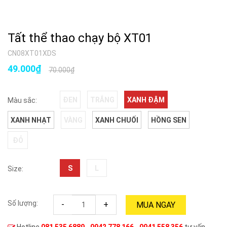
Tất thể thao chạy bộ XT01
CN08XT01XDS
49.000₫
70.000₫
ĐEN
TRẮNG
XANH ĐẬM
Màu sắc:
XANH NHẠT
VÀNG
XANH CHUỐI
HỒNG SEN
ĐỎ
S
L
Size:
Số lượng:
-
+
MUA NGAY
Hotline
081 535 6889
-
0942 778 166
-
0941 558 356
tư vấn