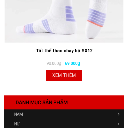
Tất thể thao chạy bộ SX12
90.000₫
69.000₫
XEM THÊM
DANH MỤC SẢN PHẨM
NAM
NỮ