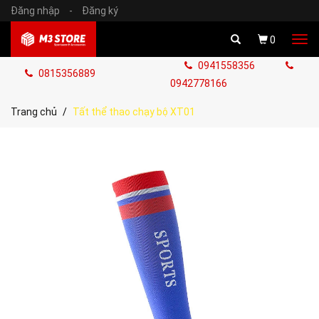
Đăng nhập
-
Đăng ký
Tog
0
navi
0941558356
0815356889
0942778166
Trang chủ
Tất thể thao chạy bộ XT01