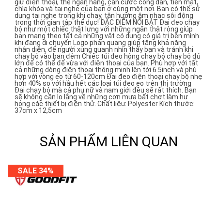
giữ điện thoại, thẻ ngân hàng, căn cước công dân, tiền mặt,
chìa khóa và tai nghe của bạn ở cùng một nơi. Bạn có thể sử
dụng tai nghe trong khi chạy, tận hưởng âm nhạc sôi động
trong thời gian tập thể dục! ĐẶC ĐIỂM NỔI BẬT Đai đeo chạy
bộ như một chiếc thắt lưng với những ngăn thật rộng giúp
bạn mang theo tất cả những vật có dụng có giá trị bên mình
khi đang di chuyển Logo phản quang giúp tăng khả năng
nhận diện, để người xung quanh nhìn thấy bạn và tránh khi
chạy bộ vào ban đêm Chiếc túi đeo hông chay bộ chạy bộ đủ
lớn để có thể để vừa với điện thoại của bạn. Phù hợp với tất
cả những dòng điện thoại thông minh lên tới 6.5inch và phù
hợp với vòng eo từ 60-120cm Đai đeo điện thoại chạy bộ nhẹ
hơn 40% so với hầu hết các loại túi đeo eo trên thị trường
Đai chạy bộ mà cả phụ nữ và nam giới đều sẽ rất thích. Bạn
sẽ không cần lo lắng về những cơn mưa bất chợt làm hư
hỏng các thiết bị điện thử. Chất liệu: Polyester Kích thước:
37cm x 12,5cm
SẢN PHẨM LIÊN QUAN
SALE 34%