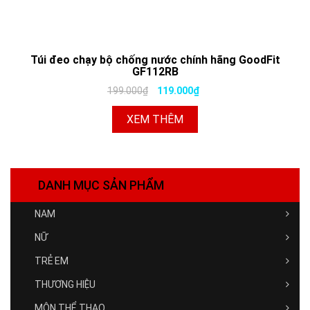
Túi đeo chạy bộ chống nước chính hãng GoodFit
GF112RB
199.000₫
119.000₫
XEM THÊM
DANH MỤC SẢN PHẨM
NAM
NỮ
TRẺ EM
THƯƠNG HIỆU
MÔN THỂ THAO