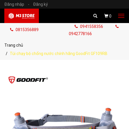
Đăng nhập
-
Đăng ký
Tog
0
navi
0941558356
0815356889
0942778166
Trang chủ
Túi chạy bộ chống nước chính hãng GoodFit GF109RB