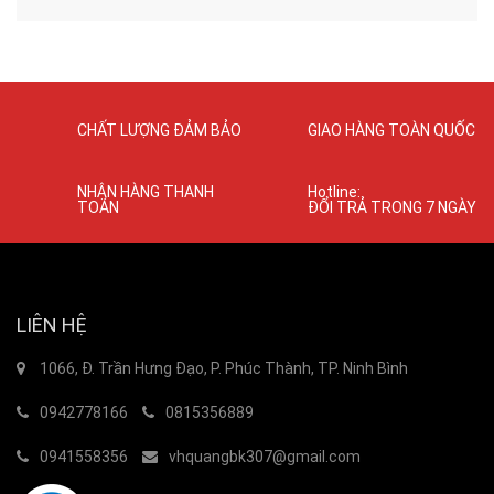
CHẤT LƯỢNG ĐẢM BẢO
GIAO HÀNG TOÀN QUỐC
NHẬN HÀNG THANH
Hotline:
TOÁN
ĐỔI TRẢ TRONG 7 NGÀY
LIÊN HỆ
1066, Đ. Trần Hưng Đạo, P. Phúc Thành, TP. Ninh Bình
0942778166
0815356889
0941558356
vhquangbk307@gmail.com