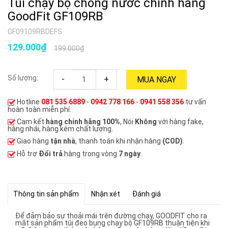
Túi chạy bộ chống nước chính hãng
GoodFit GF109RB
GF09109RBDEFS
129.000₫
199.000₫
Số lượng:
-
+
MUA NGAY
Hotline
081 535 6889
-
0942 778 166
-
0941 558 356
tư vấn
hoàn toàn miễn phí.
Cam kết
hàng chính hãng 100%
, Nói
Không
với hàng fake,
hàng nhái, hàng kém chất lượng.
Giao hàng
tận nhà
, thanh toán khi nhận hàng
(COD)
.
Hỗ trợ
Đổi trả
hàng trong vòng
7 ngày
.
Thông tin sản phẩm
Nhận xét
Đánh giá
Để đảm bảo sự thoải mái trên đường chạy, GOODFIT cho ra
mắt sản phẩm túi đeo bụng chạy bộ GF109RB thuận tiện khi