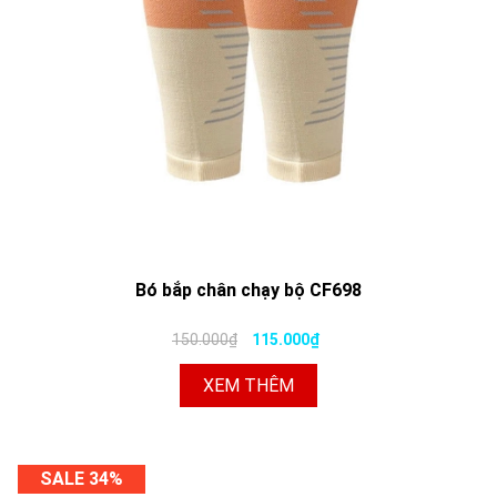
Bó bắp chân chạy bộ CF698
150.000₫
115.000₫
XEM THÊM
SALE 34%