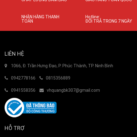
NHẬN HÀNG THANH
Hotline:
TOÁN
ĐỔI TRẢ TRONG 7 NGÀY
LIÊN HỆ
1066, Đ. Trần Hưng Đạo, P. Phúc Thành, TP. Ninh Bình
0942778166
0815356889
0941558356
vhquangbk307@gmail.com
HỖ TRỢ