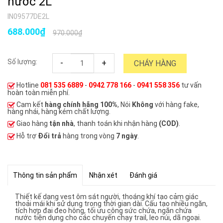
nước 2L
IN09577DE2L
688.000₫
970.000₫
Số lượng:
-
+
CHÁY HÀNG
Hotline
081 535 6889
-
0942 778 166
-
0941 558 356
tư vấn
hoàn toàn miễn phí.
Cam kết
hàng chính hãng 100%
, Nói
Không
với hàng fake,
hàng nhái, hàng kém chất lượng.
Giao hàng
tận nhà
, thanh toán khi nhận hàng
(COD)
.
Hỗ trợ
Đổi trả
hàng trong vòng
7 ngày
.
Thông tin sản phẩm
Nhận xét
Đánh giá
Thiết kế dạng vest ôm sát người, thoáng khí tạo cảm giác
thoải mái khi sử dụng trong thời gian dài. Cấu tạo nhiều ngăn,
tích hợp đai đeo hông, tối ưu công sức chứa, ngăn chứa
nước tiện dụng cho các chuyến chạy trail, leo núi, dã ngoại.