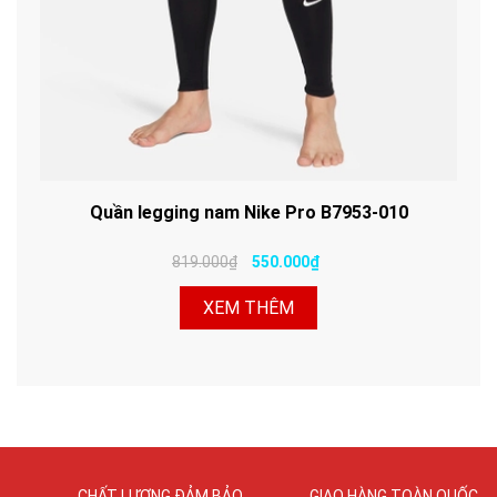
Quần legging nam Nike Pro B7953-010
819.000₫
550.000₫
XEM THÊM
CHẤT LƯỢNG ĐẢM BẢO
GIAO HÀNG TOÀN QUỐC