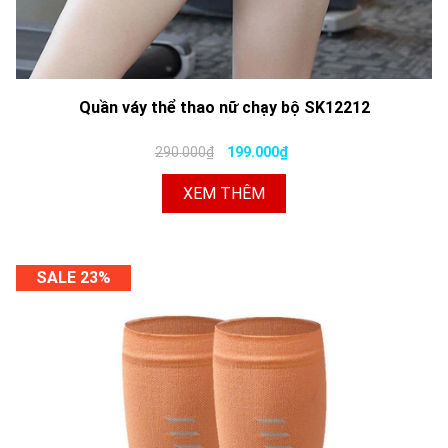
Quần váy thể thao nữ chạy bộ SK12212
290.000₫
199.000₫
XEM THÊM
SALE 23%