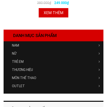
380.000₫
249.000₫
XEM THÊM
DANH MỤC SẢN PHẨM
NAM
NỮ
TRẺ EM
THƯƠNG HIỆU
MÔN THỂ THAO
OUTLET