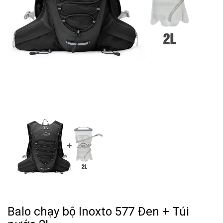
Balo chạy bộ Inoxto 577 Đen + Túi